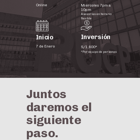
Online
Miércoles 7pm a
10pm
Asesorías en horario
flexible
Inversión
Inicio
7 de Enero
S/1,600*
*Por equipo de personas
Juntos
daremos el
siguiente
paso.